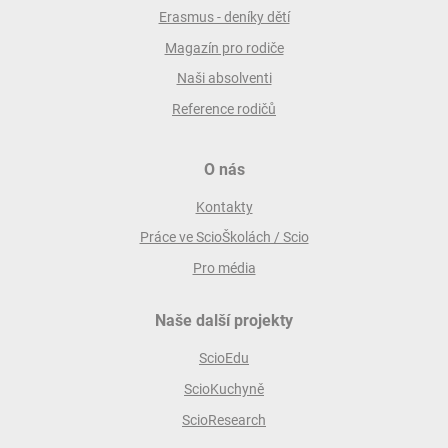
Erasmus - deníky dětí
Magazín pro rodiče
Naši absolventi
Reference rodičů
O nás
Kontakty
Práce ve ScioŠkolách / Scio
Pro média
Naše další projekty
ScioEdu
ScioKuchyně
ScioResearch