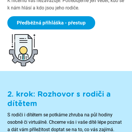
K ničemu vás nezavazuje. Potřebujeme jen vědět, kdo se
k nám hlásí a kdo jsou jeho rodiče.
Předběžná přihláška - přestup
2. krok: Rozhovor s rodiči a
dítětem
S rodiči i dítětem se potkáme zhruba na půl hodiny
osobně či virtuálně. Chceme vás i vaše dítě lépe poznat
a dát vám příležitost doptat se na to, co vás zajímá.