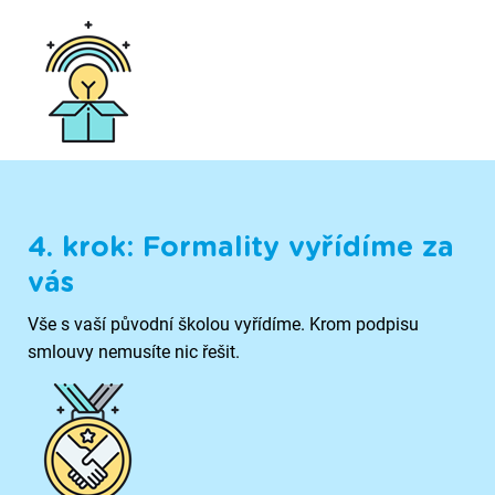
4. krok: Formality vyřídíme za
vás
Vše s vaší původní školou vyřídíme. Krom podpisu
smlouvy nemusíte nic řešit.